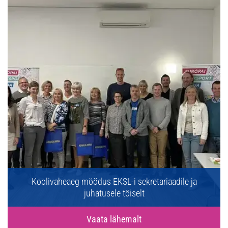
Koolivaheaeg möödus EKSL-i sekretariaadile ja
juhatusele töiselt
Vaata lähemalt