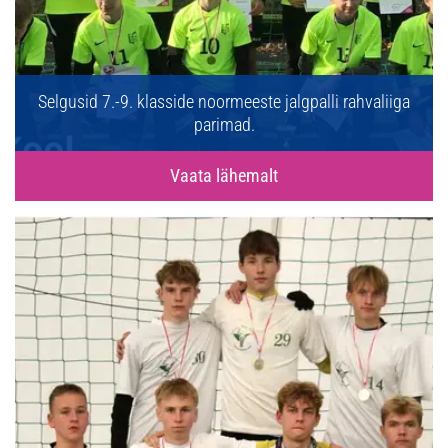
Selgusid 7.-9. klasside noormeeste jalgpalli rahvaliiga
parimad.
Vaata lähemalt