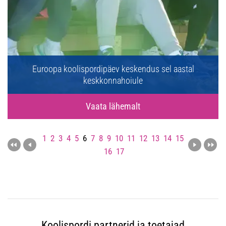
Euroopa koolispordipäev keskendus sel aastal
keskkonnahoiule
Vaata lähemalt
1
2
3
4
5
6
7
8
9
10
11
12
13
14
15
16
17
Koolispordi partnerid ja toetajad