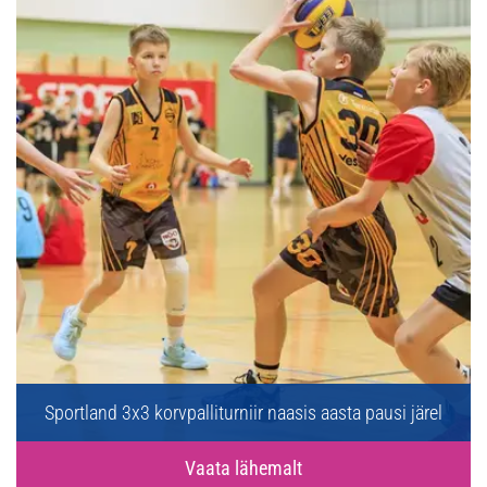
Sportland 3x3 korvpalliturniir naasis aasta pausi järel
Vaata lähemalt