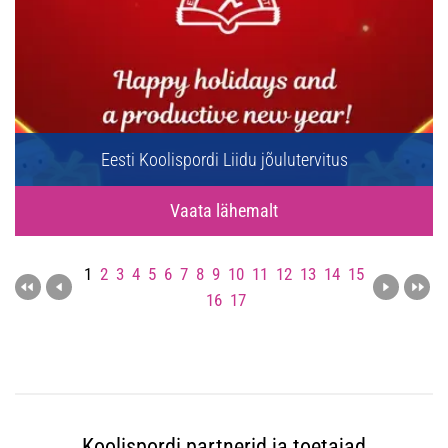
Eesti Koolispordi Liidu jõulutervitus
Vaata lähemalt
1
2
3
4
5
6
7
8
9
10
11
12
13
14
15
16
17
Koolispordi partnerid ja toetajad