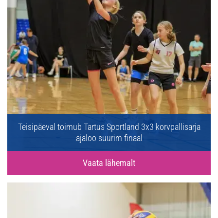
Teisipäeval toimub Tartus Sportland 3x3 korvpallisarja
ajaloo suurim finaal
Vaata lähemalt