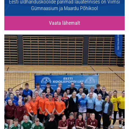
Eesti üldhariduskoolide parimad lauatennises on Viimsi
Gümnaasium ja Maardu Põhikool
Vaata lähemalt