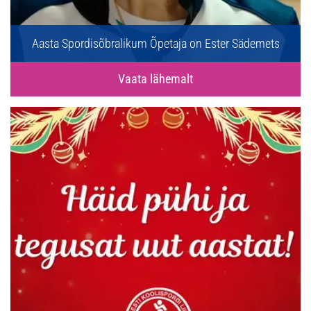
Aasta Spordisõbralikum Õpetaja on Ester Sädemets
Vaata lähemalt