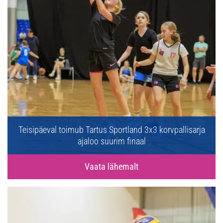
Teisipäeval toimub Tartus Sportland 3x3 korvpallisarja
ajaloo suurim finaal
Vaata lähemalt