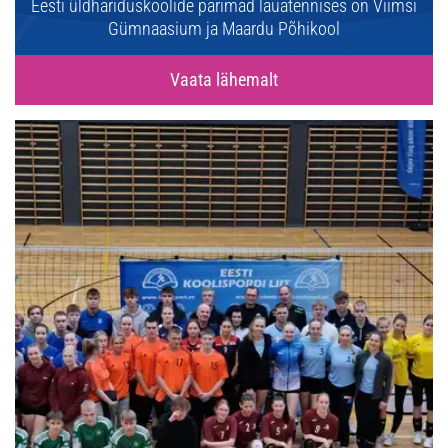
Eesti üldhariduskoolide parimad lauatennises on Viimsi
Gümnaasium ja Maardu Põhikool
Vaata lähemalt