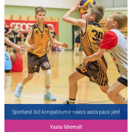
Sportland 3x3 korvpalliturniir naasis aasta pausi järel
Vaata lähemalt