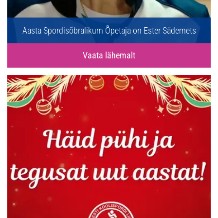
Aasta Spordisõbralikum Õpetaja on Ester Sädemets
Vaata lähemalt