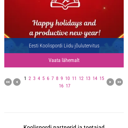
Eesti Koolispordi Liidu jõulutervitus
Vaata lähemalt
1
2
3
4
5
6
7
8
9
10
11
12
13
14
15
16
17
Koolispordi partnerid ja toetajad