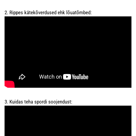
2. Rippes kätekõverdused ehk lõuatõmbed:
3. Kuidas teha spordi soojendust: