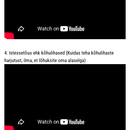
4. Istessetõus ehk kõhulihased (Kuidas teha kõhulihaste
harjutust, ilma, et lõhuksite oma alaselga)