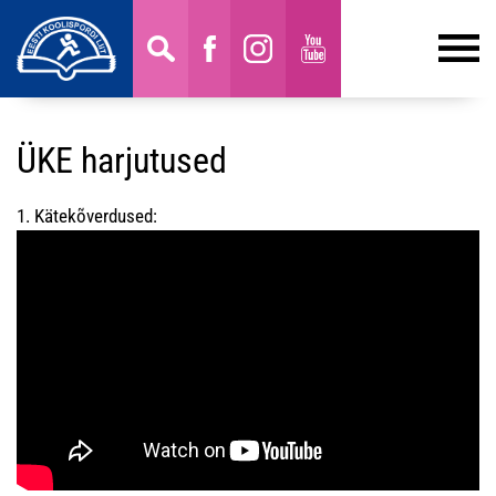
ÜKE harjutused
1. Kätekõverdused: