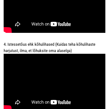
4. Istessetõus ehk kõhulihased (Kuidas teha kõhulihaste
harjutust, ilma, et lõhuksite oma alaselga)