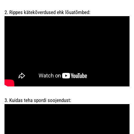
2. Rippes kätekõverdused ehk lõuatõmbed:
3. Kuidas teha spordi soojendust: