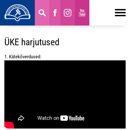
ÜKE harjutused
1. Kätekõverdused: