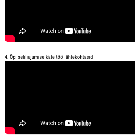
4. Õpi seliliujumise käte töö lähtekohtasid