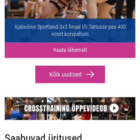
Ajalooline Sportland 3x3 finaal tõi Tartusse pea 400
noort korvpallurit
Vaata lähemalt
Kõik uudised
Saabuvad üritused