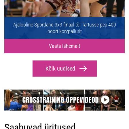
Ajalooline Sportland 3x3 finaal tõi Tartusse pea 400
noort korvpallurit
Vaata lähemalt
Kõik uudised
Saabuvad üritused