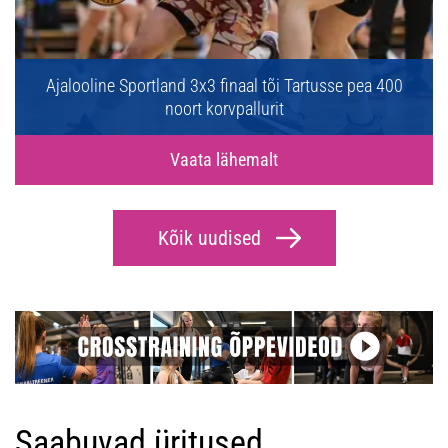
rtusse pea 400
Teisipäeval toimub Tartus Sportland 3x
ajaloo suurim finaal
Vaata lähemalt
Kõik uudised
Saabuvad üritused