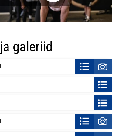
a galeriid
l
l