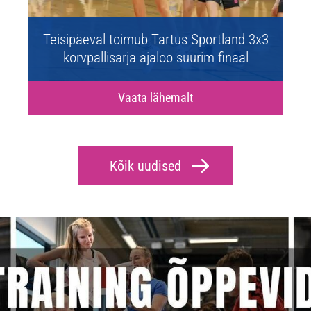
Teisipäeval toimub Tartus Sportland 3x3
korvpallisarja ajaloo suurim finaal
Vaata lähemalt
Kõik uudised