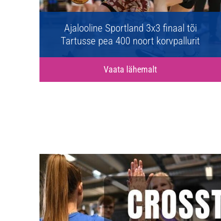
100
Ajalooline Sportland 3x3 finaal tõi
Tartusse pea 400 noort korvpallurit
Vaata lähemalt