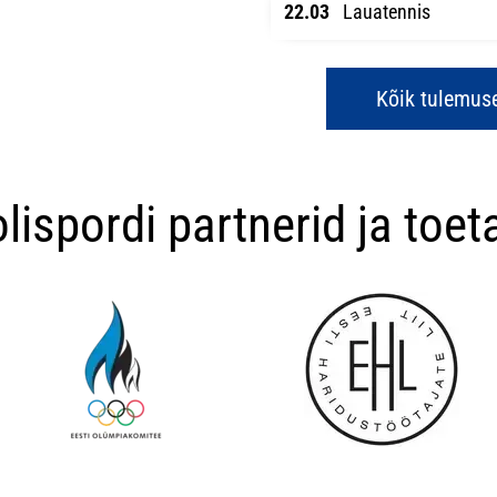
22.03
Lauatennis
Kõik tulemus
lispordi partnerid ja toet