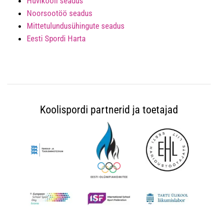
Huvikooli seadus
Noorsootöö seadus
Mittetulundusühingute seadus
Eesti Spordi Harta
Koolispordi partnerid ja toetajad