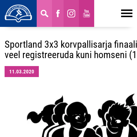
Sportland 3x3 korvpallisarja finaal
veel registreeruda kuni homseni (
11.03.2020