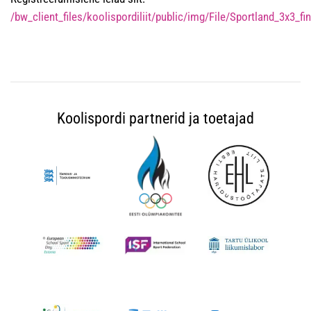
/bw_client_files/koolispordiliit/public/img/File/Sportland_3x3_fin
Koolispordi partnerid ja toetajad