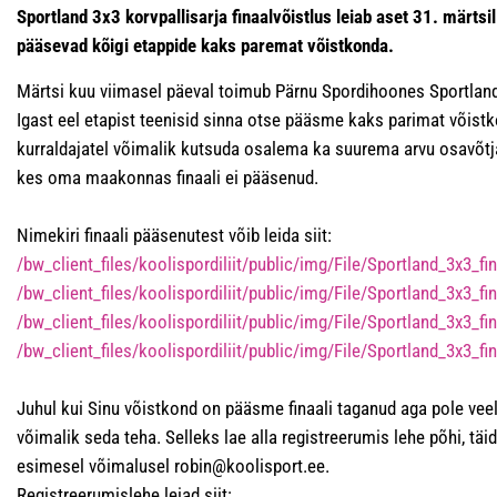
Sportland 3x3 korvpallisarja finaalvõistlus leiab aset 31. märts
pääsevad kõigi etappide kaks paremat võistkonda.
Märtsi kuu viimasel päeval toimub Pärnu Spordihoones Sportland 3
Igast eel etapist teenisid sinna otse pääsme kaks parimat võist
kurraldajatel võimalik kutsuda osalema ka suurema arvu osavõtj
kes oma maakonnas finaali ei pääsenud.
Nimekiri finaali pääsenutest võib leida siit:
/bw_client_files/koolispordiliit/public/img/File/Sportland_3x3_fin
/bw_client_files/koolispordiliit/public/img/File/Sportland_3x3_fi
/bw_client_files/koolispordiliit/public/img/File/Sportland_3x3_fin
/bw_client_files/koolispordiliit/public/img/File/Sportland_3x3_fi
Juhul kui Sinu võistkond on pääsme finaali taganud aga pole veel 
võimalik seda teha. Selleks lae alla registreerumis lehe põhi, täid
esimesel võimalusel robin@koolisport.ee.
Registreerumislehe leiad siit: