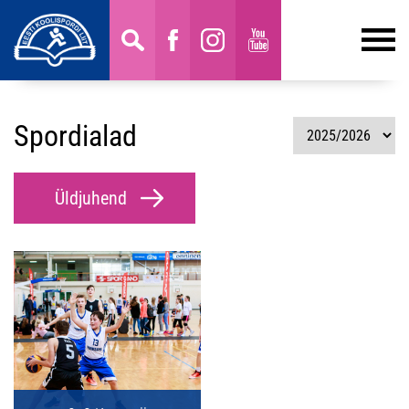
Spordialad
Üldjuhend