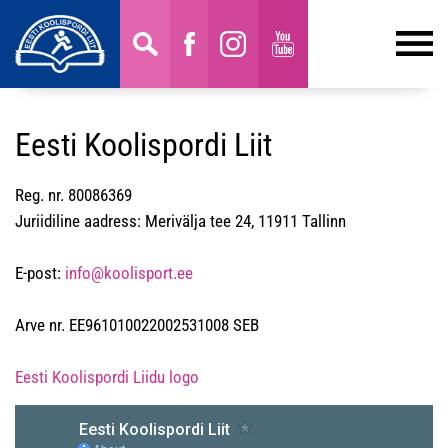
Eesti Koolispordi Liit
Reg. nr. 80086369
Juriidiline aadress: Merivälja tee 24, 11911 Tallinn
E-post:
info@koolisport.ee
Arve nr. EE961010022002531008 SEB
Eesti Koolispordi Liidu logo