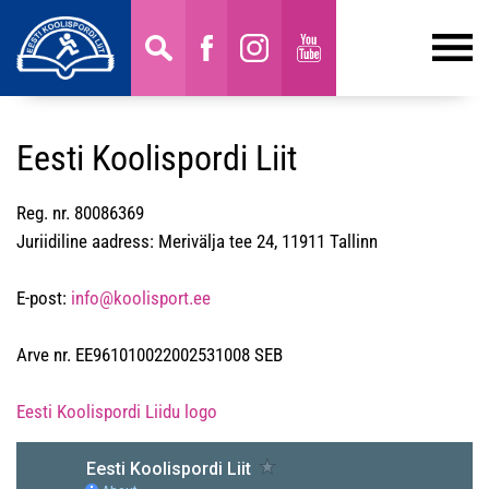
Eesti Koolispordi Liit
Reg. nr. 80086369
Juriidiline aadress: Merivälja tee 24, 11911 Tallinn
E-post:
info@koolisport.ee
Arve nr. EE961010022002531008 SEB
Eesti Koolispordi Liidu logo