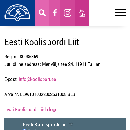
Eesti Koolispordi Liit
Reg. nr. 80086369
Juriidiline aadress: Merivälja tee 24, 11911 Tallinn
E-post:
info@koolisport.ee
Arve nr. EE961010022002531008 SEB
Eesti Koolispordi Liidu logo