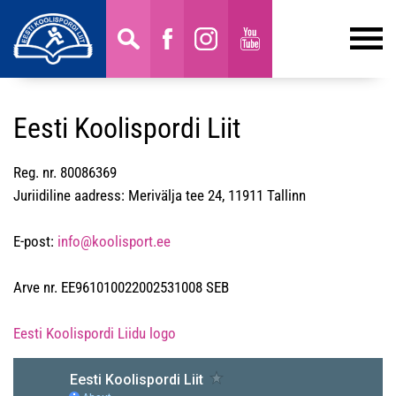
Eesti Koolispordi Liit
Reg. nr. 80086369
Juriidiline aadress: Merivälja tee 24, 11911 Tallinn
E-post:
info@koolisport.ee
Arve nr. EE961010022002531008 SEB
Eesti Koolispordi Liidu logo