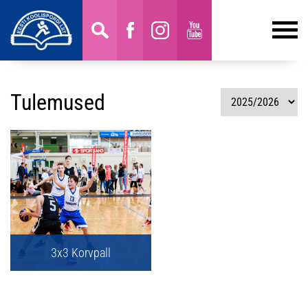
Tulemused
3x3 Korvpall