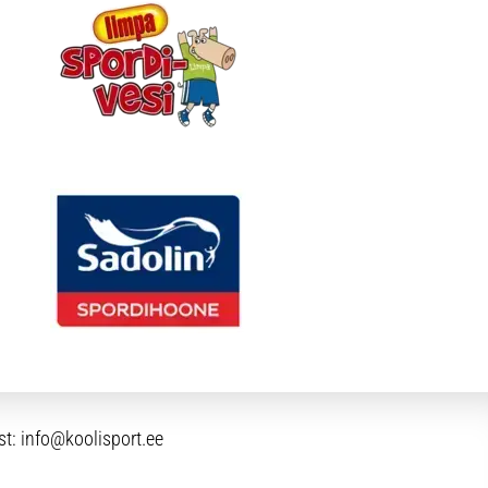
st:
info@koolisport.ee