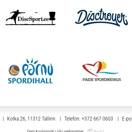
Kotka 26, 11312 Tallinn
Telefon:
+372 667 0603
E-po
Eesti Koolispordi Liidu veebipartner: