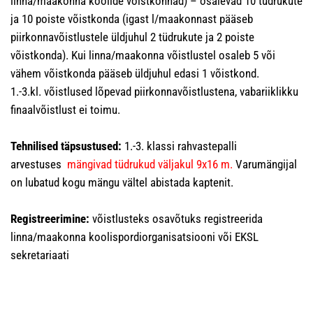
linna/maakonna koolide võistkonnad) – osalevad 10 tüdrukute
ja 10 poiste võistkonda (igast l/maakonnast pääseb
piirkonnavõistlustele üldjuhul 2 tüdrukute ja 2 poiste
võistkonda). Kui linna/maakonna võistlustel osaleb 5 või
vähem võistkonda pääseb üldjuhul edasi 1 võistkond.
1.-3.kl. võistlused lõpevad piirkonnavõistlustena, vabariiklikku
finaalvõistlust ei toimu.
Tehnilised täpsustused:
1.-3. klassi rahvastepalli
arvestuses
mängivad tüdrukud väljakul 9x16 m.
Varumängijal
on lubatud kogu mängu vältel abistada kaptenit.
Registreerimine:
võistlusteks osavõtuks registreerida
linna/maakonna koolispordiorganisatsiooni või EKSL
sekretariaati