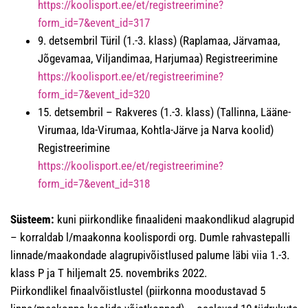
https://koolisport.ee/et/registreerimine?
form_id=7&event_id=317
9. detsembril Türil (1.-3. klass) (Raplamaa, Järvamaa,
Jõgevamaa, Viljandimaa, Harjumaa) Registreerimine
https://koolisport.ee/et/registreerimine?
form_id=7&event_id=320
15. detsembril – Rakveres (1.-3. klass) (Tallinna, Lääne-
Virumaa, Ida-Virumaa, Kohtla-Järve ja Narva koolid)
Registreerimine
https://koolisport.ee/et/registreerimine?
form_id=7&event_id=318
Süsteem:
kuni piirkondlike finaalideni maakondlikud alagrupid
– korraldab l/maakonna koolispordi org. Dumle rahvastepalli
linnade/maakondade alagrupivõistlused palume läbi viia 1.-3.
klass P ja T hiljemalt 25. novembriks 2022.
Piirkondlikel finaalvõistlustel (piirkonna moodustavad 5