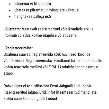
suluseisu ei fikseeerita
lubatakse piiramatult mängijate vahetusi
mängitakse palliga nr.5
Süsteem:
Vastavalt registreeritud võistkondade arvule
toimub võistlus kolme etapilise võistlusena.
Registreerimine:
Osalema saavad registreerida kõik huvilised koolide
võistkonnad. Registreerimaks võistkond turniirile tuleb selle
kohta teavitada meilitsi või EKSL-i kodulehel enne esimest
etappi.
Rahvaliigas ei tohi võistelda Eesti Jalgpalli Liidu poolt
litsentseeritud jalgpallurid. Infot litsentseeritud mängijate
kohta saab Eesti Jalgpalli Liidust.