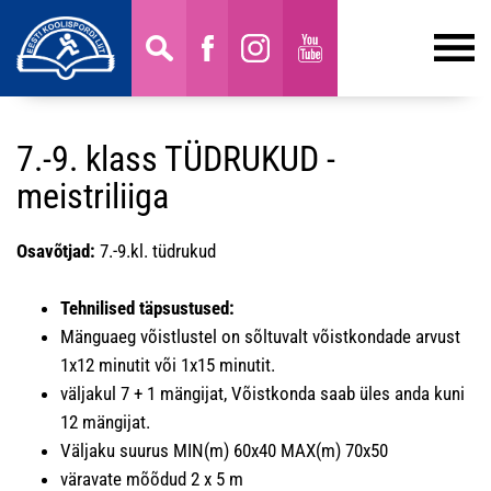
7.-9. klass TÜDRUKUD -
meistriliiga
Osavõtjad:
7.-9.kl. tüdrukud
Tehnilised täpsustused:
Mänguaeg võistlustel on sõltuvalt võistkondade arvust
1x12 minutit või 1x15 minutit.
väljakul 7 + 1 mängijat, Võistkonda saab üles anda kuni
12 mängijat.
Väljaku suurus MIN(m) 60x40 MAX(m) 70x50
väravate mõõdud 2 x 5 m