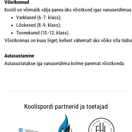
Võistkonnad
Koolil on võimalik välja panna üks võistkond igas vanuserühmas
Varblased (6.-7. klass);
Lõokesed (8.-9. klass);
Toonekured (10.-12. klass).
Võistkonnas on kuus liiget, kellest vähemalt üks võiks olla tüdru
Autasustamine
Autasustatakse iga vanuserühma kolme paremat võistkonda.
Koolispordi partnerid ja toetajad