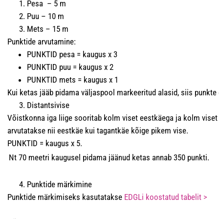
Pesa – 5 m
Puu – 10 m
Mets – 15 m
Punktide arvutamine:
PUNKTID pesa = kaugus x 3
PUNKTID puu = kaugus x 2
PUNKTID mets = kaugus x 1
Kui ketas jääb pidama väljaspool markeeritud alasid, siis punkte 
Distantsivise
Võistkonna iga liige sooritab kolm viset eestkäega ja kolm vise
arvutatakse nii eestkäe kui tagantkäe kõige pikem vise.
PUNKTID = kaugus x 5.
Nt 70 meetri kaugusel pidama jäänud ketas annab 350 punkti.
Punktide märkimine
Punktide märkimiseks kasutatakse
EDGLi koostatud tabelit >