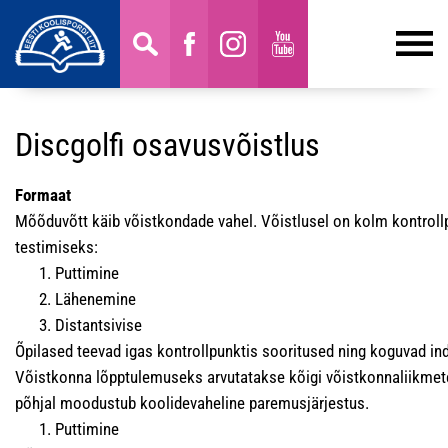
Discgolfi osavusvõistlus
Formaat
Mõõduvõtt käib võistkondade vahel. Võistlusel on kolm kontroll
testimiseks:
Puttimine
Lähenemine
Distantsivise
Õpilased teevad igas kontrollpunktis sooritused ning koguvad ind
Võistkonna lõpptulemuseks arvutatakse kõigi võistkonnaliikmet
põhjal moodustub koolidevaheline paremusjärjestus.
Puttimine