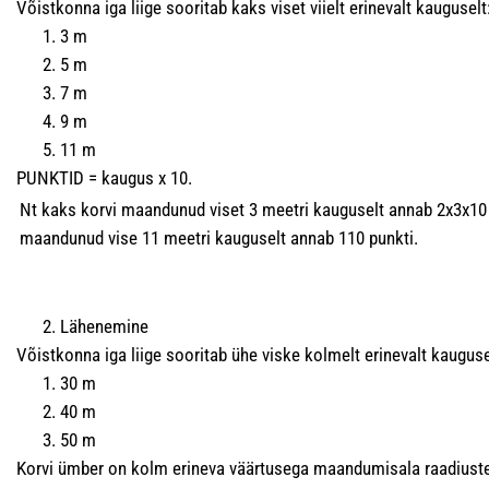
Võistkonna iga liige sooritab kaks viset viielt erinevalt kauguselt
3 m
5 m
7 m
9 m
11 m
PUNKTID = kaugus x 10.
Nt kaks korvi maandunud viset 3 meetri kauguselt annab 2x3x10 
maandunud vise 11 meetri kauguselt annab 110 punkti.
Lähenemine
Võistkonna iga liige sooritab ühe viske kolmelt erinevalt kauguse
30 m
40 m
50 m
Korvi ümber on kolm erineva väärtusega maandumisala raadiust