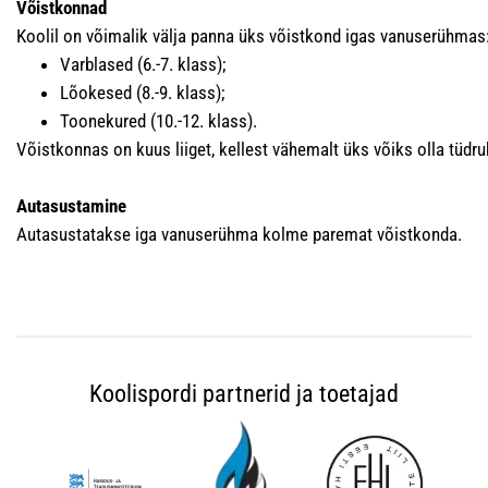
Võistkonnad
Koolil on võimalik välja panna üks võistkond igas vanuserühmas
Varblased (6.-7. klass);
Lõokesed (8.-9. klass);
Toonekured (10.-12. klass).
Võistkonnas on kuus liiget, kellest vähemalt üks võiks olla tüdru
Autasustamine
Autasustatakse iga vanuserühma kolme paremat võistkonda.
Koolispordi partnerid ja toetajad