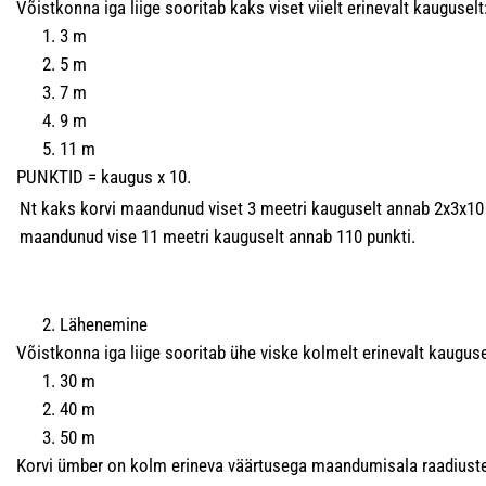
Võistkonna iga liige sooritab kaks viset viielt erinevalt kauguselt
3 m
5 m
7 m
9 m
11 m
PUNKTID = kaugus x 10.
Nt kaks korvi maandunud viset 3 meetri kauguselt annab 2x3x10 
maandunud vise 11 meetri kauguselt annab 110 punkti.
Lähenemine
Võistkonna iga liige sooritab ühe viske kolmelt erinevalt kauguse
30 m
40 m
50 m
Korvi ümber on kolm erineva väärtusega maandumisala raadiust