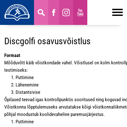
Discgolfi osavusvõistlus
Formaat
Mõõduvõtt käib võistkondade vahel. Võistlusel on kolm kontroll
testimiseks:
Puttimine
Lähenemine
Distantsivise
Õpilased teevad igas kontrollpunktis sooritused ning koguvad ind
Võistkonna lõpptulemuseks arvutatakse kõigi võistkonnaliikmet
põhjal moodustub koolidevaheline paremusjärjestus.
Puttimine