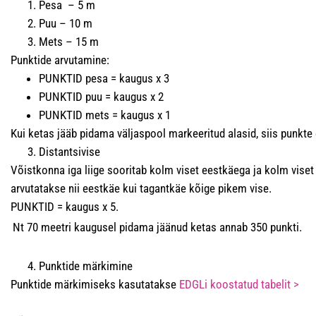
Pesa – 5 m
Puu – 10 m
Mets – 15 m
Punktide arvutamine:
PUNKTID pesa = kaugus x 3
PUNKTID puu = kaugus x 2
PUNKTID mets = kaugus x 1
Kui ketas jääb pidama väljaspool markeeritud alasid, siis punkte 
Distantsivise
Võistkonna iga liige sooritab kolm viset eestkäega ja kolm vise
arvutatakse nii eestkäe kui tagantkäe kõige pikem vise.
PUNKTID = kaugus x 5.
Nt 70 meetri kaugusel pidama jäänud ketas annab 350 punkti.
Punktide märkimine
Punktide märkimiseks kasutatakse
EDGLi koostatud tabelit >