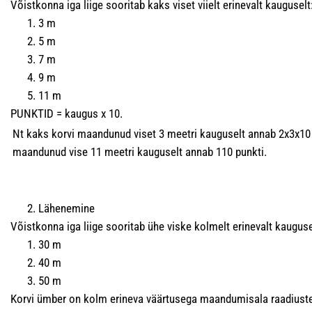
Võistkonna iga liige sooritab kaks viset viielt erinevalt kauguselt
3 m
5 m
7 m
9 m
11 m
PUNKTID = kaugus x 10.
Nt kaks korvi maandunud viset 3 meetri kauguselt annab 2x3x10 
maandunud vise 11 meetri kauguselt annab 110 punkti.
Lähenemine
Võistkonna iga liige sooritab ühe viske kolmelt erinevalt kauguse
30 m
40 m
50 m
Korvi ümber on kolm erineva väärtusega maandumisala raadiust