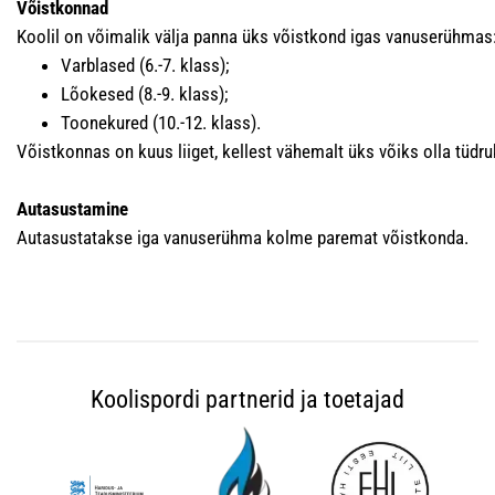
Võistkonnad
Koolil on võimalik välja panna üks võistkond igas vanuserühmas
Varblased (6.-7. klass);
Lõokesed (8.-9. klass);
Toonekured (10.-12. klass).
Võistkonnas on kuus liiget, kellest vähemalt üks võiks olla tüdru
Autasustamine
Autasustatakse iga vanuserühma kolme paremat võistkonda.
Koolispordi partnerid ja toetajad