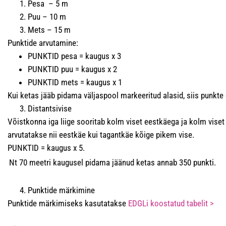
Pesa – 5 m
Puu – 10 m
Mets – 15 m
Punktide arvutamine:
PUNKTID pesa = kaugus x 3
PUNKTID puu = kaugus x 2
PUNKTID mets = kaugus x 1
Kui ketas jääb pidama väljaspool markeeritud alasid, siis punkte 
Distantsivise
Võistkonna iga liige sooritab kolm viset eestkäega ja kolm vise
arvutatakse nii eestkäe kui tagantkäe kõige pikem vise.
PUNKTID = kaugus x 5.
Nt 70 meetri kaugusel pidama jäänud ketas annab 350 punkti.
Punktide märkimine
Punktide märkimiseks kasutatakse
EDGLi koostatud tabelit >