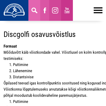
Discgolfi osavusvõistlus
Formaat
Mõõduvõtt käib võistkondade vahel. Võistlusel on kolm kontroll
testimiseks:
Puttimine
Lähenemine
Distantsivise
Õpilased teevad igas kontrollpunktis sooritused ning koguvad ind
Võistkonna lõpptulemuseks arvutatakse kõigi võistkonnaliikmet
põhjal moodustub koolidevaheline paremusjärjestus.
Puttimine