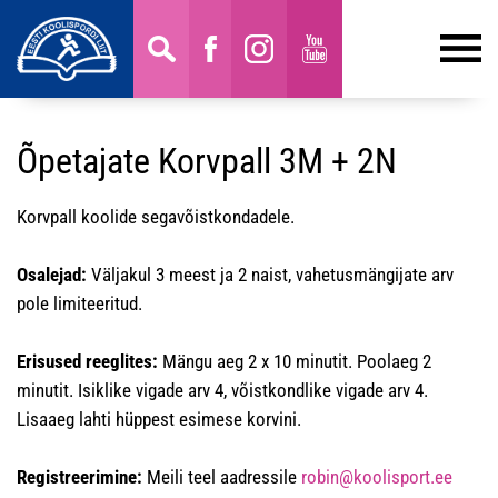
Õpetajate Korvpall 3M + 2N
Korvpall koolide segavõistkondadele.
Osalejad:
Väljakul 3 meest ja 2 naist, vahetusmängijate arv
pole limiteeritud.
Erisused reeglites:
Mängu aeg 2 x 10 minutit. Poolaeg 2
minutit. Isiklike vigade arv 4, võistkondlike vigade arv 4.
Lisaaeg lahti hüppest esimese korvini.
Registreerimine:
Meili teel aadressile
robin@koolisport.ee