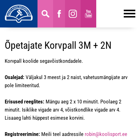
Õpetajate Korvpall 3M + 2N
Korvpall koolide segavõistkondadele.
Osalejad:
Väljakul 3 meest ja 2 naist, vahetusmängijate arv
pole limiteeritud.
Erisused reeglites:
Mängu aeg 2 x 10 minutit. Poolaeg 2
minutit. Isiklike vigade arv 4, võistkondlike vigade arv 4.
Lisaaeg lahti hüppest esimese korvini.
Registreerimine:
Meili teel aadressile
robin@koolisport.ee