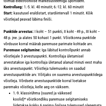
toimub elektroonilise märkesüsteemiga SportIdent.
Kontrollaeg:
1.-5. kl. 40 minutit; 6.-12. kl. 60 minutit
Start:
kasutusel eraldistart, stardiintervall 1 minutit. Kõik
võistlejad peavad läbima finiši.
Punktide arvestus:
I koht – 51 punkti, II koht - 49 p., III koht –
48 p. jne. ja alates 50 kohast 1 punkt. Võistkonna punktide
võrdsuse korral määrab paremuse parimate kohtade arv.
Paremuse selgitamine:
Iga läbitud kontrollpunkt annab
võistlejale 3 arvestuspunkti. Kontrollaja ületamisel
arvestatakse iga kontrollaja ületanud alanud minuti eest maha
üks arvestuspunkt. Võistleja tulemuseks on saadud
arvestuspunktide arv. Võitjaks on suurema arvestuspunktidega
võistleja. Võrdsete arvestuspunktide korral loetakse
paremaks võistleja, kelle aeg on väiksem.
1.-9. klassirühma (suured ja väikesed
koolid)* võistkondliku paremuse selgitamiseks
liidetakse kokku 6 parima õpilase tulemused olenemata