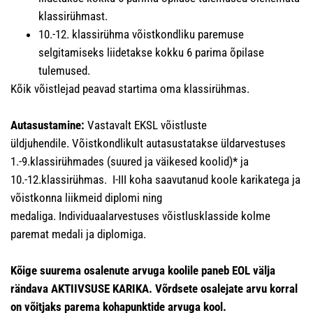
klassirühmast.
10.-12. klassirühma võistkondliku paremuse
selgitamiseks liidetakse kokku 6 parima õpilase
tulemused.
Kõik võistlejad peavad startima oma klassirühmas.
Autasustamine:
Vastavalt EKSL võistluste
üldjuhendile. Võistkondlikult autasustatakse üldarvestuses
1.-9.klassirühmades (suured ja väikesed koolid)* ja
10.-12.klassirühmas. I-III koha saavutanud koole karikatega ja
võistkonna liikmeid diplomi ning
medaliga. Individuaalarvestuses võistlusklasside kolme
paremat medali ja diplomiga.
Kõige suurema osalenute arvuga koolile paneb EOL välja
rändava AKTIIVSUSE KARIKA. Võrdsete osalejate arvu korral
on võitjaks parema kohapunktide arvuga kool.