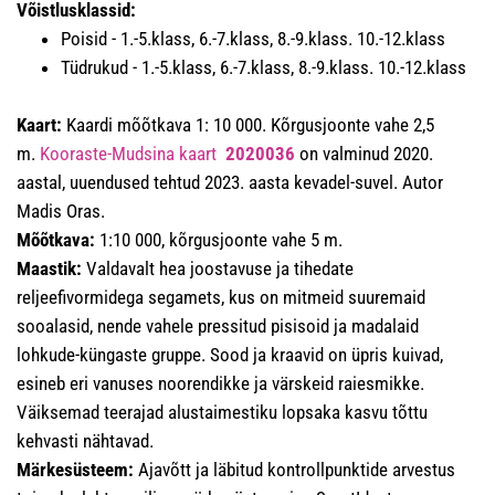
Võistlusklassid:
Poisid - 1.-5.klass, 6.-7.klass, 8.-9.klass. 10.-12.klass
Tüdrukud - 1.-5.klass, 6.-7.klass, 8.-9.klass. 10.-12.klass
Kaart:
Kaardi mõõtkava 1: 10 000. Kõrgusjoonte vahe 2,5
m.
Kooraste-Mudsina kaart
2020036
on valminud 2020.
aastal, uuendused tehtud 2023. aasta kevadel-suvel. Autor
Madis Oras.
Mõõtkava:
1:10 000, kõrgusjoonte vahe 5 m.
Maastik:
Valdavalt hea joostavuse ja tihedate
reljeefivormidega segamets, kus on mitmeid suuremaid
sooalasid, nende vahele pressitud pisisoid ja madalaid
lohkude-küngaste gruppe. Sood ja kraavid on üpris kuivad,
esineb eri vanuses noorendikke ja värskeid raiesmikke.
Väiksemad teerajad alustaimestiku lopsaka kasvu tõttu
kehvasti nähtavad.
Märkesüsteem:
Ajavõtt ja läbitud kontrollpunktide arvestus