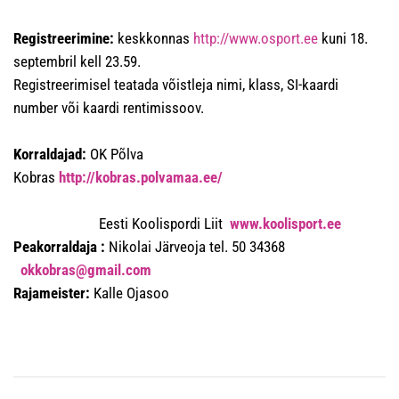
Registreerimine:
keskkonnas
http://www.osport.ee
kuni 18.
septembril kell 23.59.
Registreerimisel teatada võistleja nimi, klass, SI-kaardi
number või kaardi rentimissoov.
Korraldajad:
OK Põlva
Kobras
http://kobras.polvamaa.ee/
Eesti Koolispordi Liit
www.koolisport.ee
Peakorraldaja :
Nikolai Järveoja tel. 50 34368
okkobras@gmail.com
Rajameister:
Kalle Ojasoo