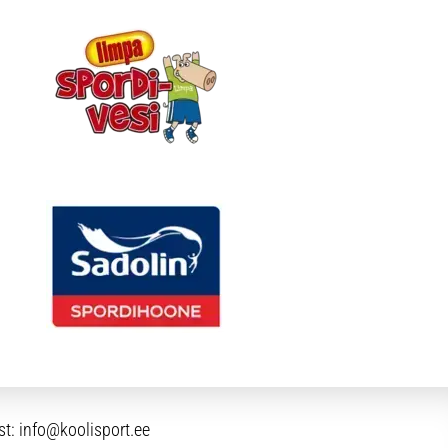
st:
info@koolisport.ee