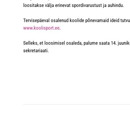
loositakse välja erinevat spordivarustust ja auhindu.
Tervisepäeval osalenud koolide põnevamaid ideid tutv
www.koolisport.ee
.
Selleks, et loosimisel osaleda, palume saata 14. juunik
sekretariaati.