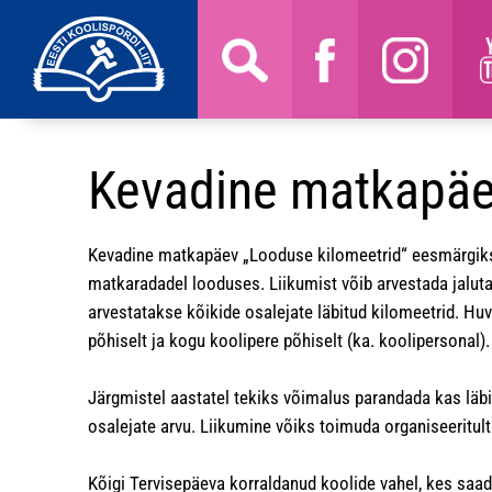
Kevadine matkapäe
Kevadine matkapäev „Looduse kilomeetrid“ eesmärgiks
matkaradadel looduses. Liikumist võib arvestada jaluta
arvestatakse kõikide osalejate läbitud kilomeetrid. Huv
põhiselt ja kogu koolipere põhiselt (ka. koolipersonal).
Järgmistel aastatel tekiks võimalus parandada kas läbit
osalejate arvu. Liikumine võiks toimuda organiseeritult 
Kõigi Tervisepäeva korraldanud koolide vahel, kes saa