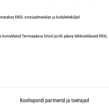
ustatakse EKSL sotsiaalmeedias ja koduleheküljel
s korraldatud Tervisepäeva fotod ja/või päeva lühikirjeldused EKSL
Koolispordi partnerid ja toetajad