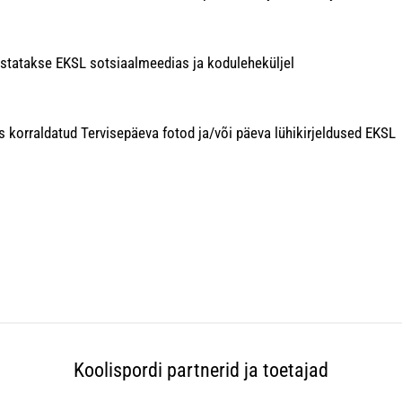
ustatakse EKSL sotsiaalmeedias ja koduleheküljel
s korraldatud Tervisepäeva fotod ja/või päeva lühikirjeldused EKSL
Koolispordi partnerid ja toetajad