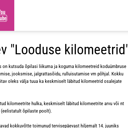
v "Looduse kilomeetrid
 on kutsuda õpilasi liikuma ja koguma kilomeetreid koduümbruse
mise, jooksmise, jalgrattasõidu, rulluisutamise vm põhjal. Kokku
itav oleks välja tuua ka keskmiselt läbitud kilomeetrid osalejate
ud kilomeetrite hulka, keskmiselt läbitud kilomeetrite arvu või nt
(eelistatult õpilaste poolt).
davad kokkuvõtte toimunud tervisepäevast hiljemalt 14. juuniks