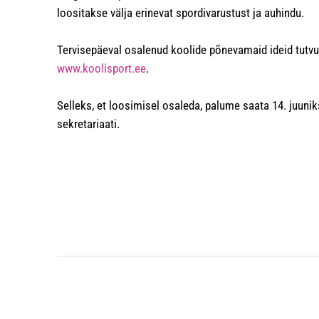
loositakse välja erinevat spordivarustust ja auhindu.
Tervisepäeval osalenud koolide põnevamaid ideid tutv
www.koolisport.ee
.
Selleks, et loosimisel osaleda, palume saata 14. juunik
sekretariaati.