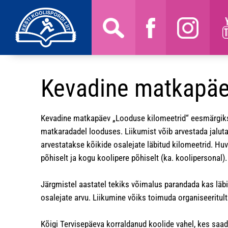
Kevadine matkapäe
Kevadine matkapäev „Looduse kilomeetrid“ eesmärgiks
matkaradadel looduses. Liikumist võib arvestada jaluta
arvestatakse kõikide osalejate läbitud kilomeetrid. Huv
põhiselt ja kogu koolipere põhiselt (ka. koolipersonal).
Järgmistel aastatel tekiks võimalus parandada kas läbit
osalejate arvu. Liikumine võiks toimuda organiseeritult 
Kõigi Tervisepäeva korraldanud koolide vahel, kes saa