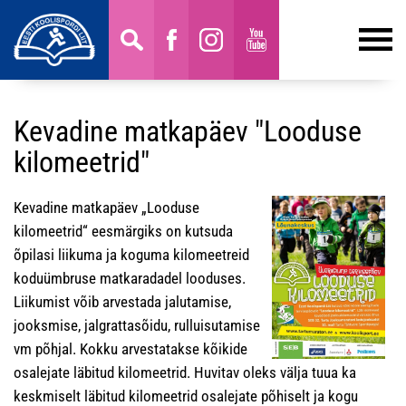
Kevadine matkapäev "Looduse
kilomeetrid"
Kevadine matkapäev „Looduse
kilomeetrid“ eesmärgiks on kutsuda
õpilasi liikuma ja koguma kilomeetreid
koduümbruse matkaradadel looduses.
Liikumist võib arvestada jalutamise,
jooksmise, jalgrattasõidu, rulluisutamise
vm põhjal. Kokku arvestatakse kõikide
osalejate läbitud kilomeetrid. Huvitav oleks välja tuua ka
keskmiselt läbitud kilomeetrid osalejate põhiselt ja kogu