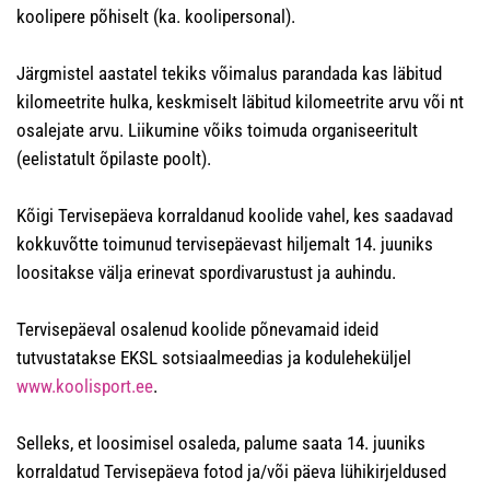
koolipere põhiselt (ka. koolipersonal).
Järgmistel aastatel tekiks võimalus parandada kas läbitud
kilomeetrite hulka, keskmiselt läbitud kilomeetrite arvu või nt
osalejate arvu. Liikumine võiks toimuda organiseeritult
(eelistatult õpilaste poolt).
Kõigi Tervisepäeva korraldanud koolide vahel, kes saadavad
kokkuvõtte toimunud tervisepäevast hiljemalt 14. juuniks
loositakse välja erinevat spordivarustust ja auhindu.
Tervisepäeval osalenud koolide põnevamaid ideid
tutvustatakse EKSL sotsiaalmeedias ja koduleheküljel
www.koolisport.ee
.
Selleks, et loosimisel osaleda, palume saata 14. juuniks
korraldatud Tervisepäeva fotod ja/või päeva lühikirjeldused