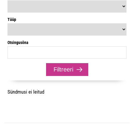
Tüüp
Otsingusõna
Sündmusi ei leitud