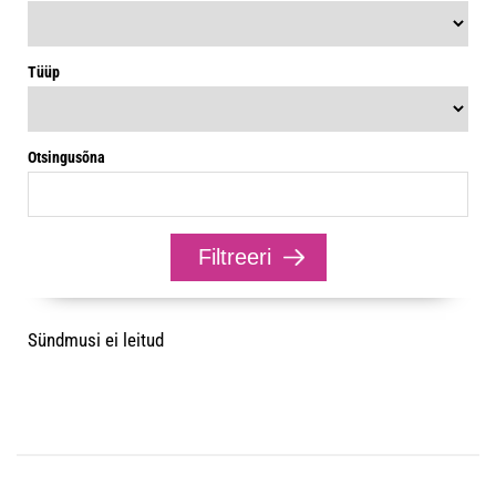
Tüüp
Otsingusõna
Sündmusi ei leitud