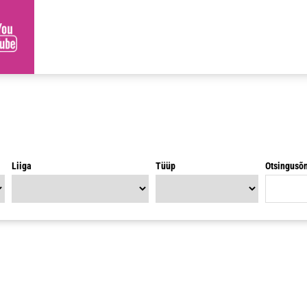
Liiga
Tüüp
Otsingusõ