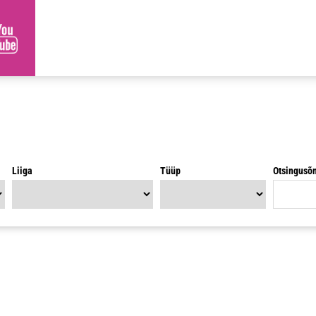
Liiga
Tüüp
Otsingusõ