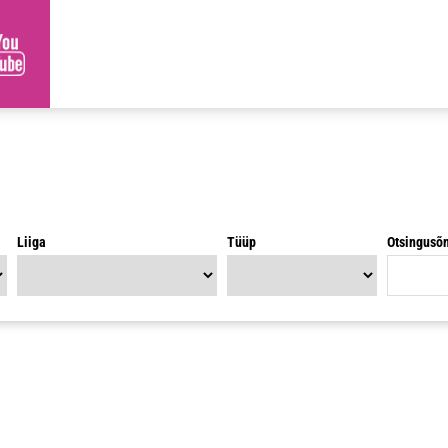
Liiga
Tüüp
Otsingusõ