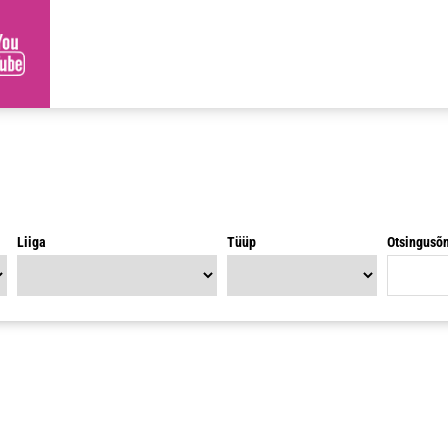
Liiga
Tüüp
Otsingusõ