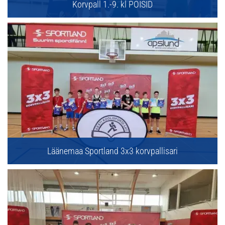
Korvpall 1.-9. kl POISID
Läänemaa Sportland 3x3 korvpallisari