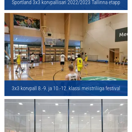
Sportland 3x3 korvpallisari 2022/2023 Tallinna etapp
3x3 korvpall 8.-9. ja 10.-12. klassi meistriliiga festival