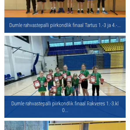
Dumle rahvastepalli piirkondlik finaal Tartus 1.-3 ja 4.-...
Dumle rahvastepalli piirkondlik finaal Rakveres 1.-3.kl
0...