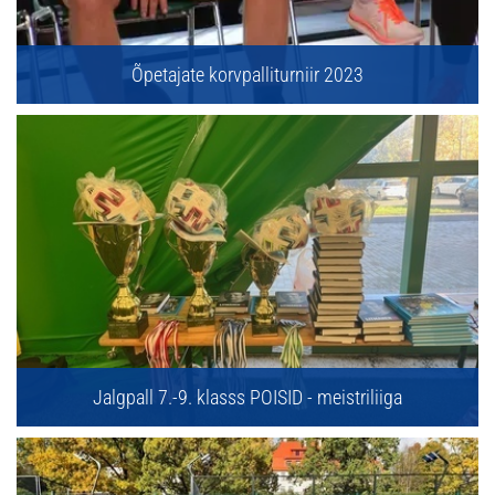
Õpetajate korvpalliturniir 2023
Jalgpall 7.-9. klasss POISID - meistriliiga