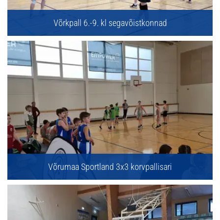
Võrkpall 6.-9. kl segavõistkonnad
Võrumaa Sportland 3x3 korvpallisari