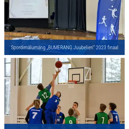
Spordimälumäng „BUMERANG Juubelieri“ 2023 finaal