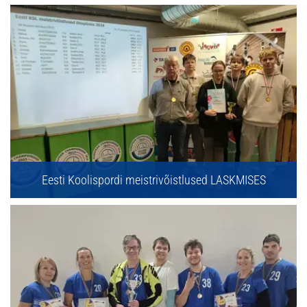
Eesti Koolispordi meistrivõistlused LASKMISES