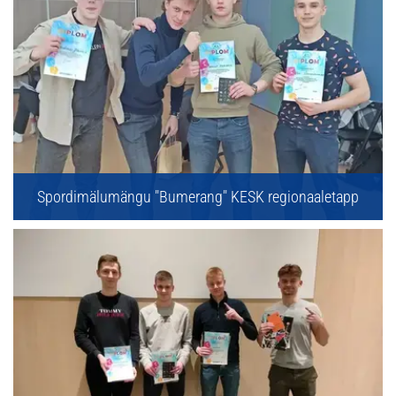
Spordimälumängu "Bumerang" KESK regionaaletapp