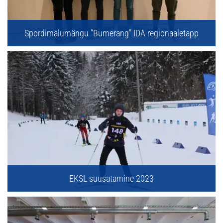
Spordimälumängu "Bumerang" IDA regionaaletapp
EKSL suusatamine 2023