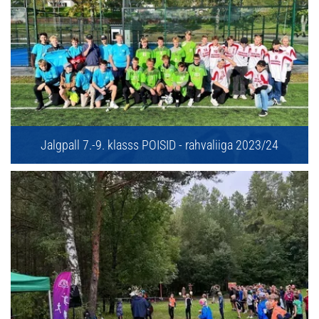
Jalgpall 7.-9. klasss POISID - rahvaliiga 2023/24