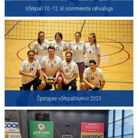
Võrkpall 10.-12. kl noormeeste rahvaliiga
Õpetajate võrkpalliturniir 2023