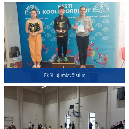
EKSL ujumisvõistlus