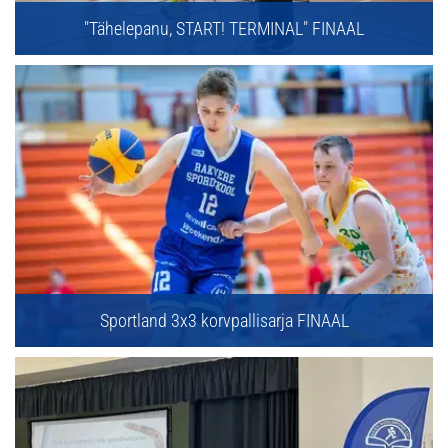
"Tähelepanu, START! TERMINAL" FINAAL
Sportland 3x3 korvpallisarja FINAAL