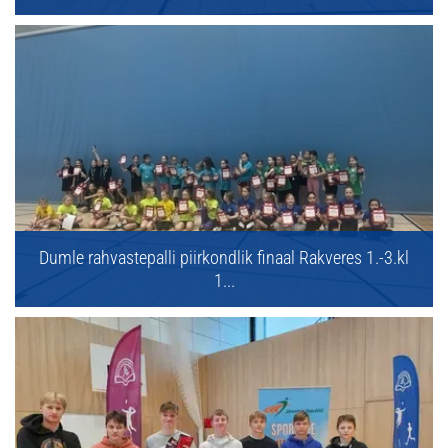
Dumle rahvastepalli piirkondlik finaal Rakveres 1.-3.kl
1...