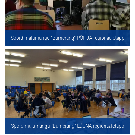
Spordimälumängu "Bumerang" PÕHJA regionaaletapp
Spordimälumängu "Bumerang" LÕUNA regionaaletapp