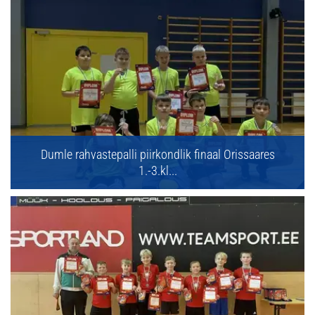
Dumle rahvastepalli piirkondlik finaal Orissaares
1.-3.kl...