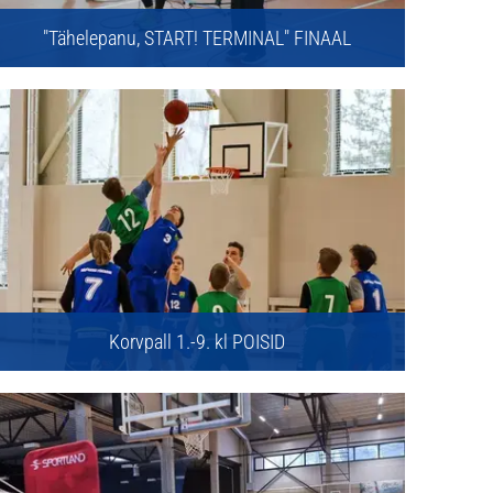
"Tähelepanu, START! TERMINAL" FINAAL
Korvpall 1.-9. kl POISID