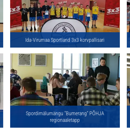
Ida-Virumaa Sportland 3x3 korvpallisari
Spordimälumängu "Bumerang" PÕHJA
regionaaletapp