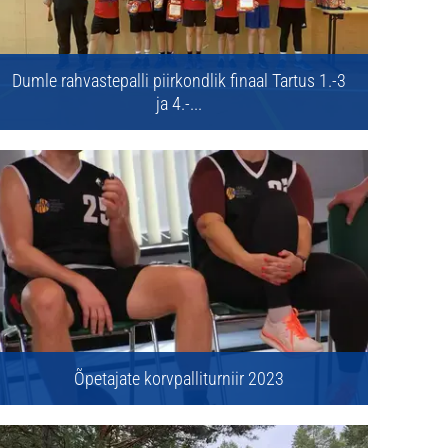
Dumle rahvastepalli piirkondlik finaal Tartus 1.-3
ja 4.-...
Õpetajate korvpalliturniir 2023