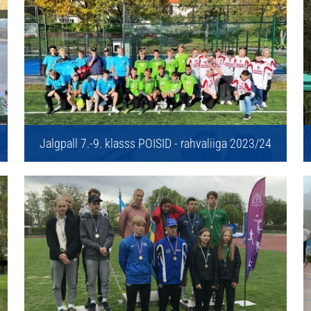
Jalgpall 7.-9. klasss POISID - rahvaliiga 2023/24