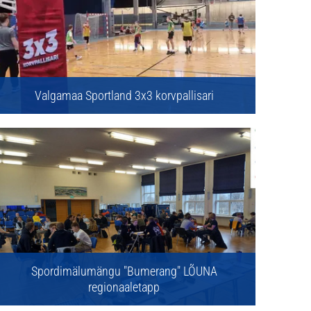
Valgamaa Sportland 3x3 korvpallisari
Spordimälumängu "Bumerang" LÕUNA
regionaaletapp