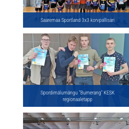
Saaremaa Sportland 3x3 korvpallisari
Spordimälumängu "Bumerang" KESK
regionaaletapp