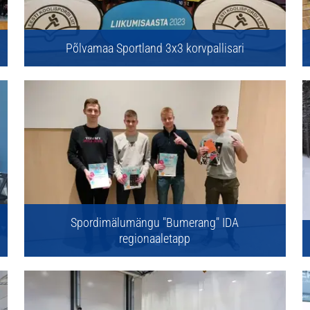
Põlvamaa Sportland 3x3 korvpallisari
Spordimälumängu "Bumerang" IDA
regionaaletapp