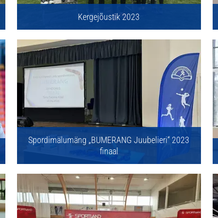
Kergejõustik 2023
Spordimälumäng „BUMERANG Juubelieri“ 2023
finaal