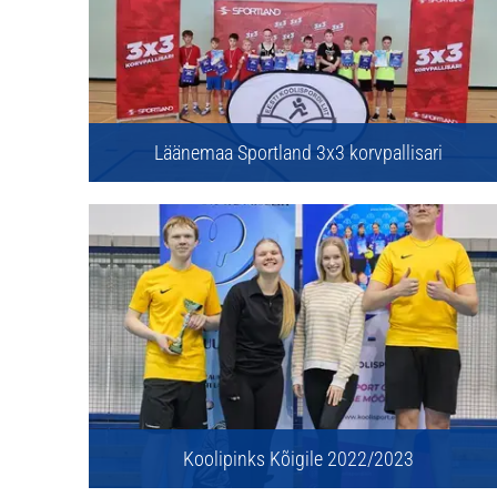
Läänemaa Sportland 3x3 korvpallisari
Koolipinks Kõigile 2022/2023