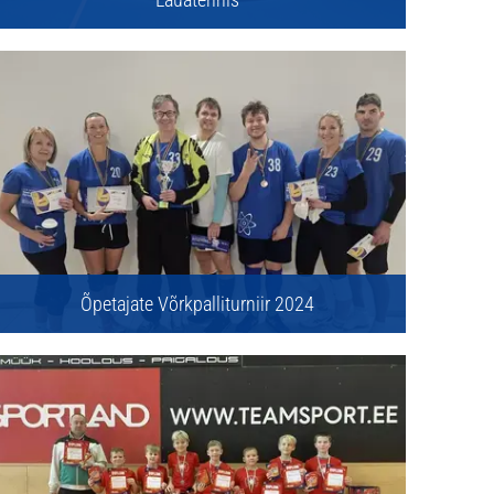
Õpetajate Võrkpalliturniir 2024