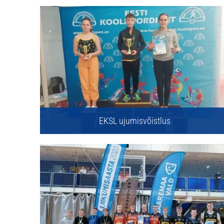
EKSL ujumisvõistlus