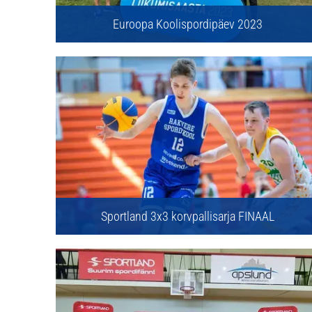
Euroopa Koolispordipäev 2023
Sportland 3x3 korvpallisarja FINAAL