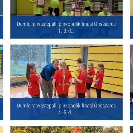
Dumle rahvastepalli piirkondlik finaal Orissaares
1.-3.kl...
Dumle rahvastepalli piirkondlik finaal Orissaares
4.-5.kl...