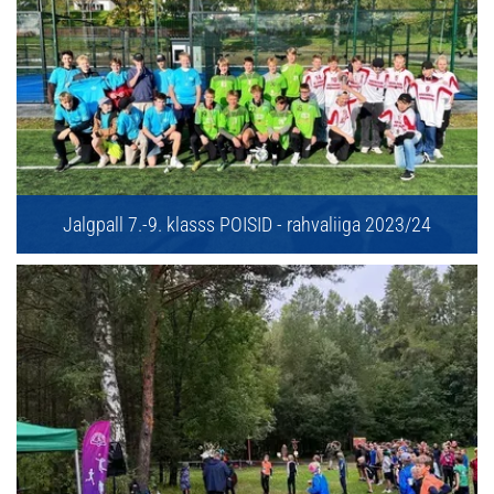
Jalgpall 7.-9. klasss POISID - rahvaliiga 2023/24