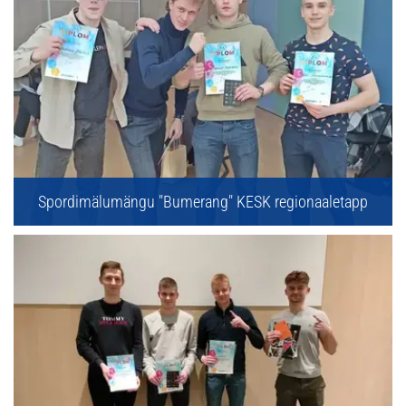
Spordimälumängu "Bumerang" KESK regionaaletapp