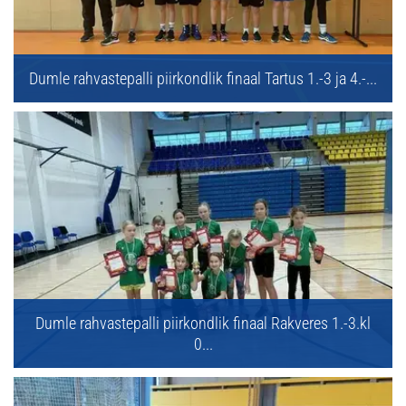
Dumle rahvastepalli piirkondlik finaal Tartus 1.-3 ja 4.-...
Dumle rahvastepalli piirkondlik finaal Rakveres 1.-3.kl
0...