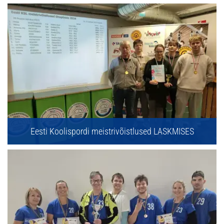
Eesti Koolispordi meistrivõistlused LASKMISES