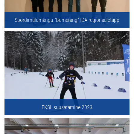
Spordimälumängu "Bumerang" IDA regionaaletapp
EKSL suusatamine 2023