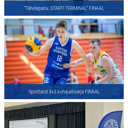
"Tähelepanu, START! TERMINAL" FINAAL
Sportland 3x3 korvpallisarja FINAAL