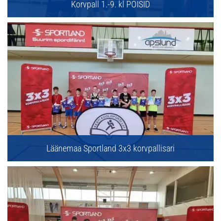
Korvpall 1.-9. kl POISID
Läänemaa Sportland 3x3 korvpallisari