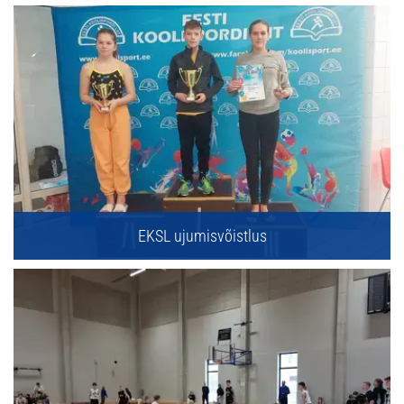
EKSL ujumisvõistlus