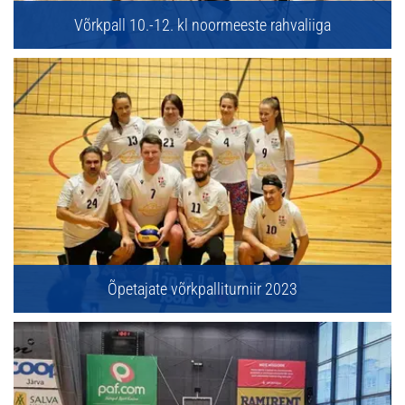
Võrkpall 10.-12. kl noormeeste rahvaliiga
Õpetajate võrkpalliturniir 2023