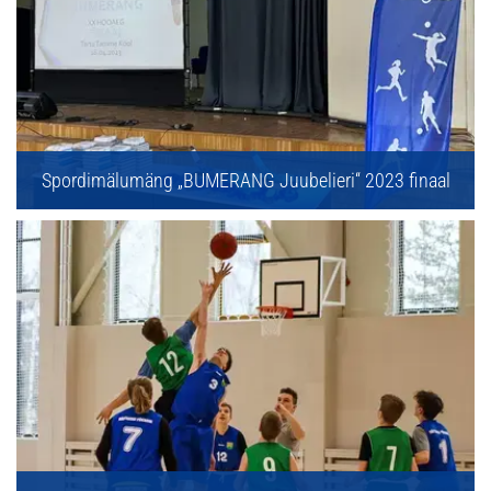
Spordimälumäng „BUMERANG Juubelieri“ 2023 finaal