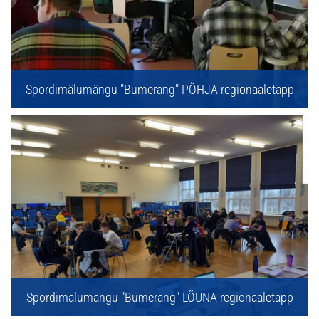
Spordimälumängu "Bumerang" PÕHJA regionaaletapp
Spordimälumängu "Bumerang" LÕUNA regionaaletapp