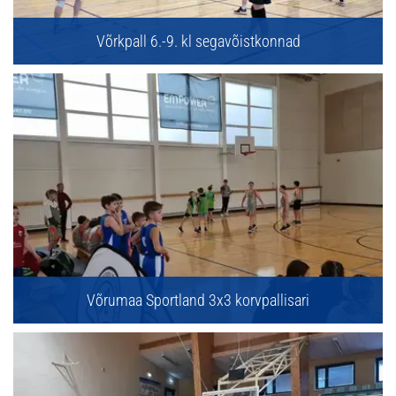
Võrkpall 6.-9. kl segavõistkonnad
Võrumaa Sportland 3x3 korvpallisari