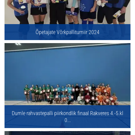
Õpetajate Võrkpalliturniir 2024
Dumle rahvastepalli piirkondlik finaal Rakveres 4.-5.kl
0...