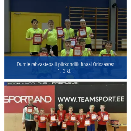
Dumle rahvastepalli piirkondlik finaal Orissaares
1.-3.kl...