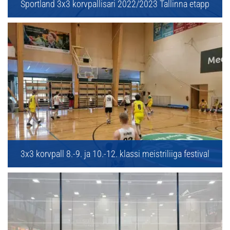
Sportland 3x3 korvpallisari 2022/2023 Tallinna etapp
3x3 korvpall 8.-9. ja 10.-12. klassi meistriliiga festival