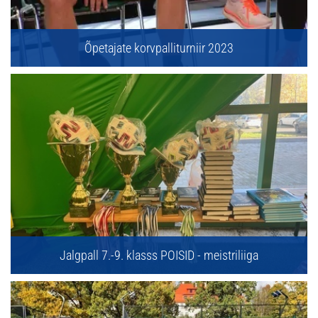
Õpetajate korvpalliturniir 2023
Jalgpall 7.-9. klasss POISID - meistriliiga