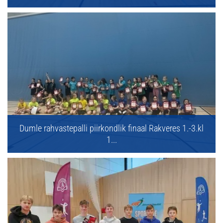
Dumle rahvastepalli piirkondlik finaal Rakveres 1.-3.kl
1...