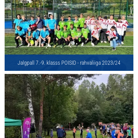
Jalgpall 7.-9. klasss POISID - rahvaliiga 2023/24