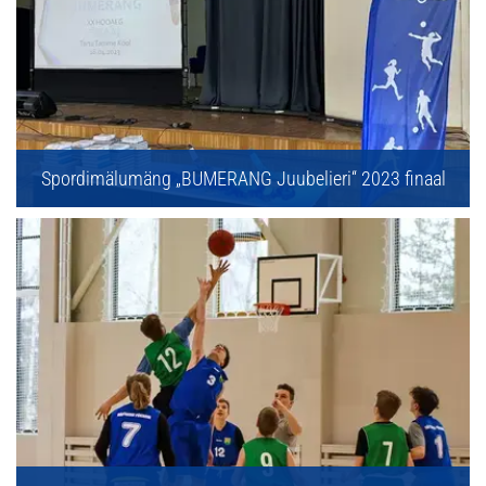
Spordimälumäng „BUMERANG Juubelieri“ 2023 finaal