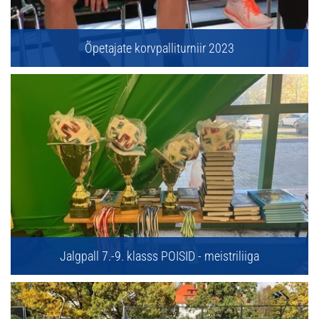
Õpetajate korvpalliturniir 2023
Jalgpall 7.-9. klasss POISID - meistriliiga