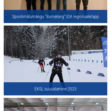
Spordimälumängu "Bumerang" IDA regionaaletapp
EKSL suusatamine 2023