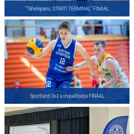
"Tähelepanu, START! TERMINAL" FINAAL
Sportland 3x3 korvpallisarja FINAAL