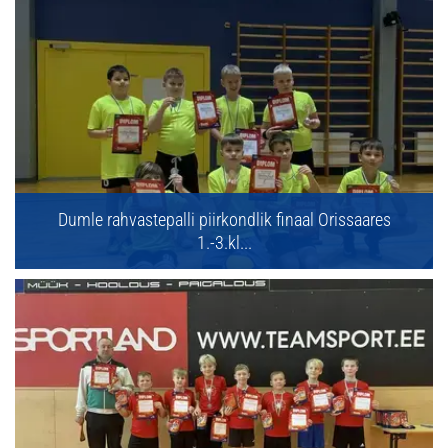
Dumle rahvastepalli piirkondlik finaal Orissaares
1.-3.kl...