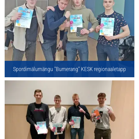
Spordimälumängu "Bumerang" KESK regionaaletapp