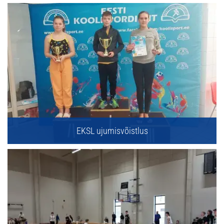
EKSL ujumisvõistlus