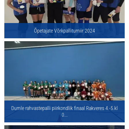
Õpetajate Võrkpalliturniir 2024
Dumle rahvastepalli piirkondlik finaal Rakveres 4.-5.kl
0...