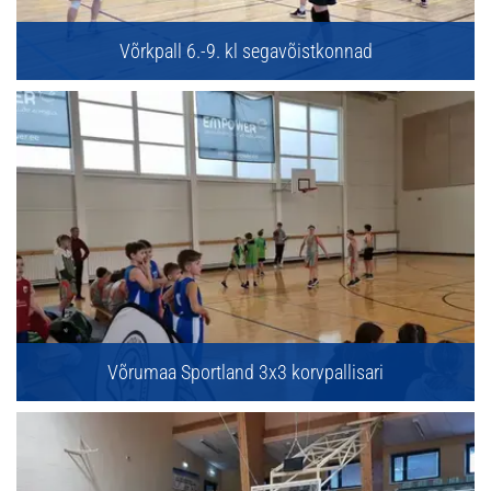
Võrkpall 6.-9. kl segavõistkonnad
Võrumaa Sportland 3x3 korvpallisari