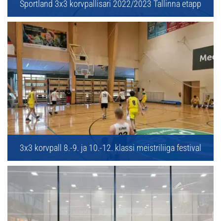
Sportland 3x3 korvpallisari 2022/2023 Tallinna etapp
3x3 korvpall 8.-9. ja 10.-12. klassi meistriliiga festival