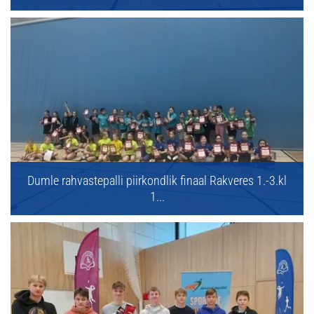
Dumle rahvastepalli piirkondlik finaal Rakveres 1.-3.kl
1...