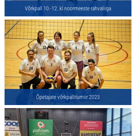
Võrkpall 10.-12. kl noormeeste rahvaliiga
Õpetajate võrkpalliturniir 2023