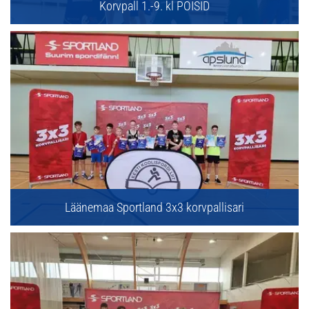
Korvpall 1.-9. kl POISID
Läänemaa Sportland 3x3 korvpallisari