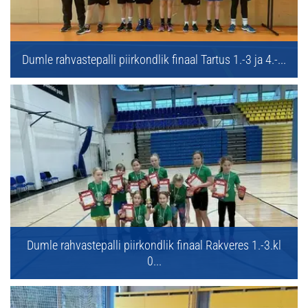
Dumle rahvastepalli piirkondlik finaal Tartus 1.-3 ja 4.-...
Dumle rahvastepalli piirkondlik finaal Rakveres 1.-3.kl
0...