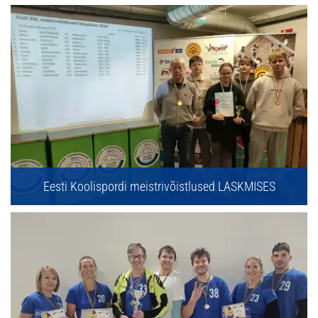
Eesti Koolispordi meistrivõistlused LASKMISES