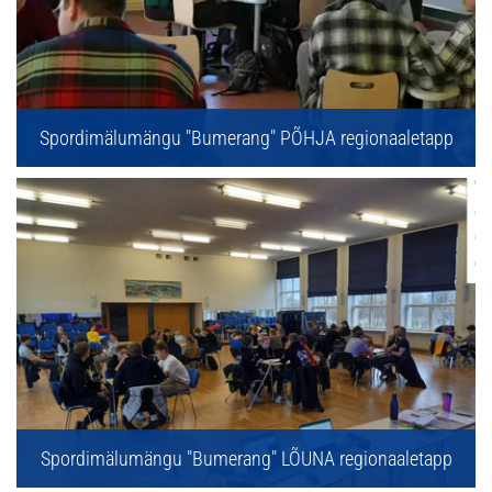
Spordimälumängu "Bumerang" PÕHJA regionaaletapp
Spordimälumängu "Bumerang" LÕUNA regionaaletapp