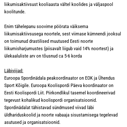
liikumisaktiivsust kooliaasta vältel koolides ja väljaspool
koolitunde.
Enim tähelepanu soovime pöörata väiksema
liikumisaktiivsusega noortele, sest viimase kümnendi jooksul
on toimunud drastilised muutused Eesti noorte
liikumisharjumustes (piisavalt liigub vaid 14% noortest) ja
ülekaaluliste arv on tõusnud ca 5-6 korda
Läbiviijad:
Euroopa Spordinädala peakoordinaator on EOK ja Ühendus
Sport Kõigile. Euroopa Koolispordi Päeva koordinaator on
Eesti Koolispordi Liit. Piirkondlikul tasemel koordineerivad
tegevust kohalikud koolispordi organisatsioonid.
Spordinädalat tähistavad sündmused viivad läbi
üldhariduskoolid ja noorte vabaaja sisustamisega tegelevad
asutused ja organisatsioonid.