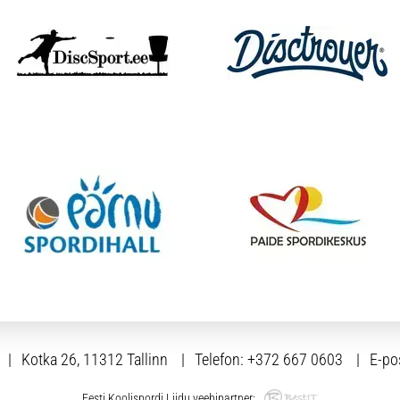
Kotka 26, 11312 Tallinn
Telefon:
+372 667 0603
E-po
Eesti Koolispordi Liidu veebipartner: