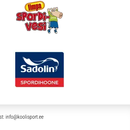
st:
info@koolisport.ee