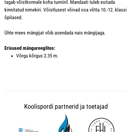
tagab võistkonnale koha turniiril. Mandaati tuleb esitada
kinnitatud nimekiri. Võistlusest võivad osa võtta 10.-12. klassi
õpilased.
Ühte mees mängijat võib asendada nais mängijaga.
Erisused mängureeglites:
Võrgu kõrgus 2.35 m.
Koolispordi partnerid ja toetajad