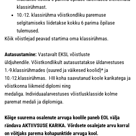
klassirühmast.
10.-12. klassirühma võistkondliku paremuse
selgitamiseks liidetakse kokku 6 parima õpilase
tulemused.
Kõik võistlejad peavad startima oma klassirühmas.
Autasustamine:
Vastavalt EKSL võistluste
üldjuhendile. Võistkondlikult autasustatakse üldarvestuses
1.-9.klassirühmades (suured ja väikesed koolid)* ja
10.-12.klassirühmas. I-III koha saavutanud koole karikatega ja
võistkonna liikmeid diplomi ning
medaliga. Individuaalarvestuses võistlusklasside kolme
paremat medali ja diplomiga.
Kõige suurema osalenute arvuga koolile paneb EOL välja
rändava AKTIIVSUSE KARIKA. Võrdsete osalejate arvu korral
on võitjaks parema kohapunktide arvuga kool.