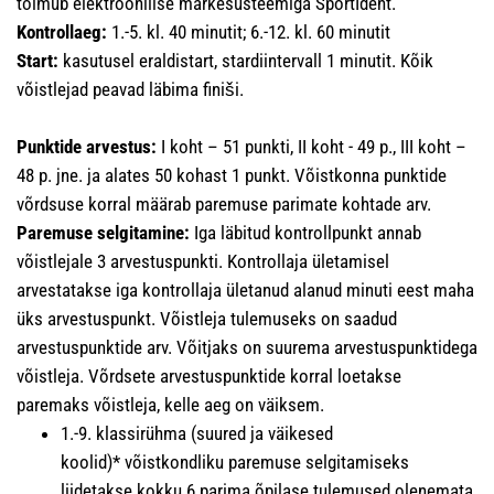
toimub elektroonilise märkesüsteemiga SportIdent.
Kontrollaeg:
1.-5. kl. 40 minutit; 6.-12. kl. 60 minutit
Start:
kasutusel eraldistart, stardiintervall 1 minutit. Kõik
võistlejad peavad läbima finiši.
Punktide arvestus:
I koht – 51 punkti, II koht - 49 p., III koht –
48 p. jne. ja alates 50 kohast 1 punkt. Võistkonna punktide
võrdsuse korral määrab paremuse parimate kohtade arv.
Paremuse selgitamine:
Iga läbitud kontrollpunkt annab
võistlejale 3 arvestuspunkti. Kontrollaja ületamisel
arvestatakse iga kontrollaja ületanud alanud minuti eest maha
üks arvestuspunkt. Võistleja tulemuseks on saadud
arvestuspunktide arv. Võitjaks on suurema arvestuspunktidega
võistleja. Võrdsete arvestuspunktide korral loetakse
paremaks võistleja, kelle aeg on väiksem.
1.-9. klassirühma (suured ja väikesed
koolid)* võistkondliku paremuse selgitamiseks
liidetakse kokku 6 parima õpilase tulemused olenemata