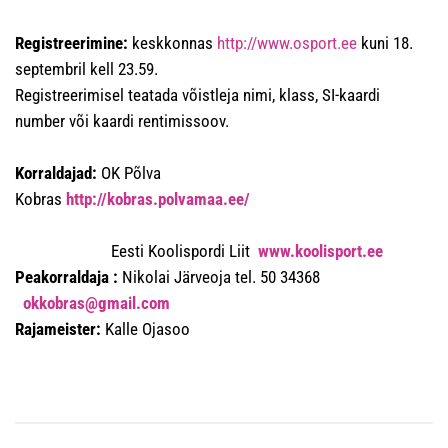
Registreerimine:
keskkonnas
http://www.osport.ee
kuni 18.
septembril kell 23.59.
Registreerimisel teatada võistleja nimi, klass, SI-kaardi
number või kaardi rentimissoov.
Korraldajad:
OK Põlva
Kobras
http://kobras.polvamaa.ee/
Eesti Koolispordi Liit
www.koolisport.ee
Peakorraldaja :
Nikolai Järveoja tel. 50 34368
okkobras@gmail.com
Rajameister:
Kalle Ojasoo