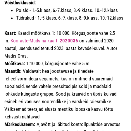
Võistlusklassid:
Poisid - 1.-5.klass, 6.-7.klass, 8.-9.klass. 10.-12.klass
Tüdrukud - 1.-5.klass, 6.-7.klass, 8.-9.klass. 10.-12.klass
Kaart:
Kaardi mõõtkava 1: 10 000. Kõrgusjoonte vahe 2,5
m.
Kooraste-Mudsina kaart
2020036
on valminud 2020.
aastal, uuendused tehtud 2023. aasta kevadel-suvel. Autor
Madis Oras.
Mõõtkava:
1:10 000, kõrgusjoonte vahe 5 m.
Maastik:
Valdavalt hea joostavuse ja tihedate
reljeefivormidega segamets, kus on mitmeid suuremaid
sooalasid, nende vahele pressitud pisisoid ja madalaid
lohkude-küngaste gruppe. Sood ja kraavid on üpris kuivad,
esineb eri vanuses noorendikke ja värskeid raiesmikke.
Väiksemad teerajad alustaimestiku lopsaka kasvu tõttu
kehvasti nähtavad.
Märkesüsteem:
Ajavõtt ja läbitud kontrollpunktide arvestus