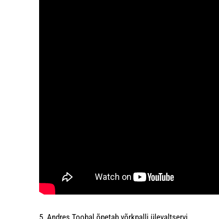
5. Andres Toobal õpetab võrkpalli ülevaltservi