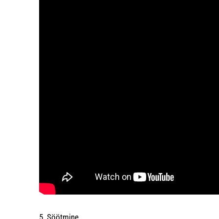
5. Söötmine