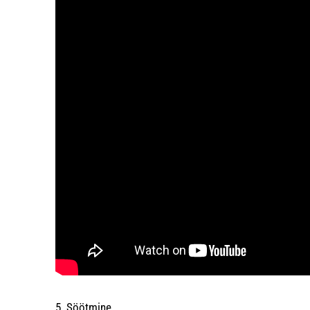
5. Söötmine