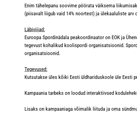
Enim tähelepanu soovime pöörata väiksema liikumisakt
(piisavalt liigub vaid 14% noortest) ja ülekaaluliste ar
Läbiviijad:
Euroopa Spordinädala peakoordinaator on EOK ja Ühendu
tegevust kohalikud koolispordi organisatsioonid. Spor
organisatsioonid.
Tegevused:
Kutsutakse üles kõiki Eesti üldhariduskoole üle Eesti p
Kampaania tarbeks on loodud interaktiivsed kodulehek
Lisaks on kampaaniaga võimalik liituda ja oma sündmust