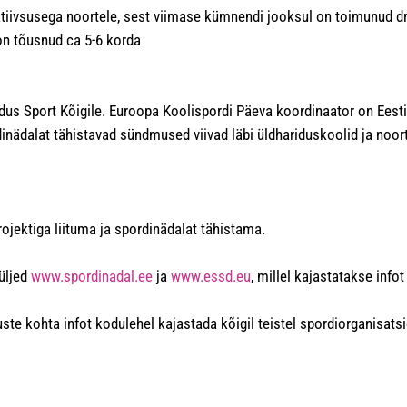
iivsusega noortele, sest viimase kümnendi jooksul on toimunud dr
v on tõusnud ca 5-6 korda
s Sport Kõigile. Euroopa Koolispordi Päeva koordinaator on Eesti K
dinädalat tähistavad sündmused viivad läbi üldhariduskoolid ja noo
rojektiga liituma ja spordinädalat tähistama.
üljed
www.spordinadal.ee
ja
www.essd.eu
, millel kajastatakse inf
e kohta infot kodulehel kajastada kõigil teistel spordiorganisatsi