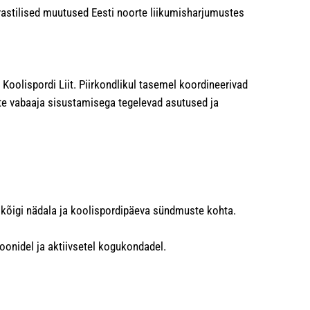
astilised muutused Eesti noorte liikumisharjumustes
oolispordi Liit. Piirkondlikul tasemel koordineerivad
rte vabaaja sisustamisega tegelevad asutused ja
ot kõigi nädala ja koolispordipäeva sündmuste kohta.
oonidel ja aktiivsetel kogukondadel.